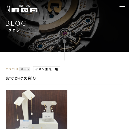
togg
navi
BLOG
ブログ
イオン加古川店
パール
2025.05.11
おでかけの彩り