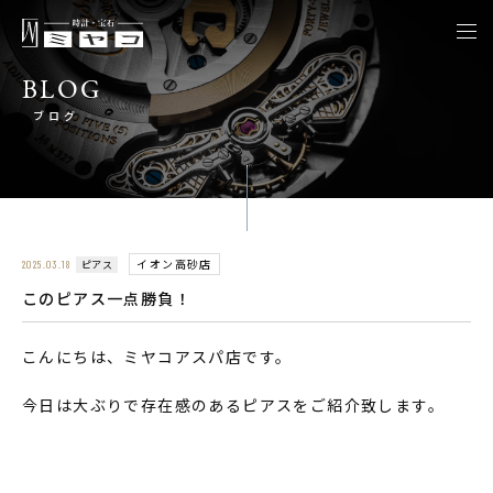
togg
navi
BLOG
ブログ
イオン高砂店
ピアス
2025.03.18
このピアス一点勝負！
こんにちは、ミヤコアスパ店です。
今日は大ぶりで存在感のあるピアスをご紹介致します。