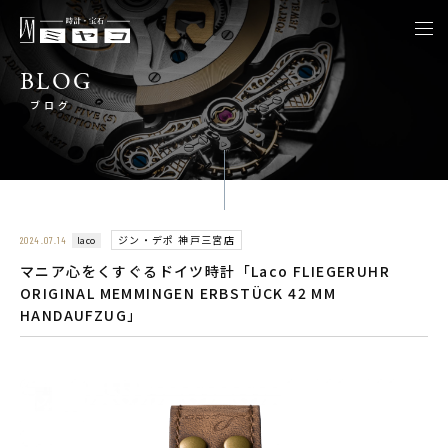
togg
navi
BLOG
ブログ
ジン・デポ 神戸三宮店
laco
2024.07.14
マニア心をくすぐるドイツ時計「Laco FLIEGERUHR
ORIGINAL MEMMINGEN ERBSTÜCK 42 MM
HANDAUFZUG」