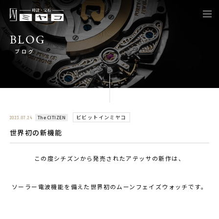
togg
navi
BLOG
ブログ
ビビットインミヤコ
The CITIZEN
2023.07.24
世界初の新機能
この度シチズンから発売されたアテッサの新作は、
ソーラー電波機能を備えた世界初のムーンフェイズウォッチです。