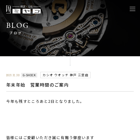
togg
navi
BLOG
ブログ
カシオ ウオッチ 神戸 三宮店
G-SHOCK
2021.12.30
年末年始 営業時間のご案内
今年も残すところあと2日となりました。
皆様にはご愛顧いただき誠に有難う御座います