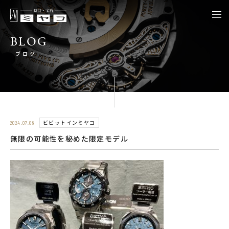
togg
navi
BLOG
ブログ
ビビットインミヤコ
2024.07.09
無限の可能性を秘めた限定モデル