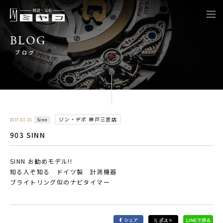
togg
navi
BLOG
ブログ
ジン・デポ 神戸三宮店
Sinn
2017.03.29
903 SINN
SINN お勧めモデル!!
知る人ぞ知る ドイツ製 計測機器
ブライトリング似のナビタイマー