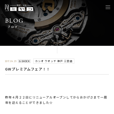
togg
navi
BLOG
ブログ
カシオ ウオッチ 神戸 三宮店
G-SHOCK
2017.04.25
GWプレミアムフェア！！
昨年４月２２日にリニューアルオープンしてからおかげさまで一周
年を迎えることができました☆