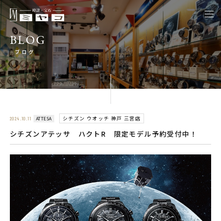
togg
navi
BLOG
ブログ
シチズン ウオッチ 神戸 三宮店
ATTESA
2024.10.11
シチズンアテッサ ハクトR 限定モデル予約受付中！