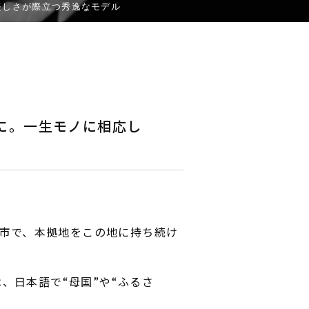
的な美しさが際立つ秀逸なモデル
を腕に。一生モノに相応し
市で、本拠地をこの地に持ち続け
”は、日本語で“母国”や“ふるさ