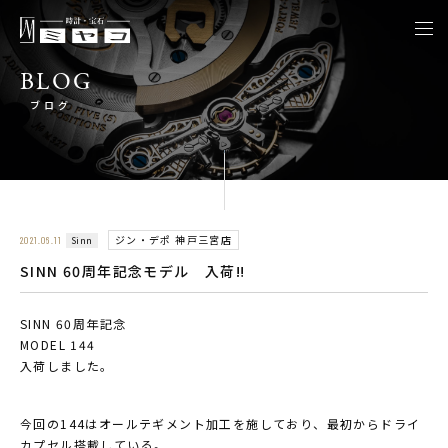
togg
navi
BLOG
ブログ
ジン・デポ 神戸三宮店
Sinn
2021.06.11
SINN 60周年記念モデル 入荷‼︎
SINN 60周年記念
MODEL 144
入荷しました。
今回の144はオールテギメント加工を施しており、最初からドライ
カプセル搭載している。