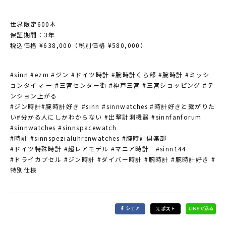
世界限定600本
保証期間：3年
税込価格 ¥638,000（税別価格 ¥580,000）
#sinn #ezm #ジン #ドイツ時計 #腕時計くら部 #腕時計 #ミッシ
ョンタイマ ー #三宮センター街 #神戸三宮 #三宮ショッピング #テ
ンション上がる
#ジン時計#腕時計好き #sinn #sinnwatches #時計好きと繋がりた
い#分かる人にしかわからない #出撃計測機器 #sinnfanforum
#sinnwatches #sinnspacewatch
#時計 #sinnspezialuhrenwatches #腕時計倶楽部
#ドイツ特殊時計 #超レアモデル #マニア時計 #sinn144
#ドライカプセル #ジン時計 #ダイバー時計 #腕時計 #腕時計好き #
特別仕様