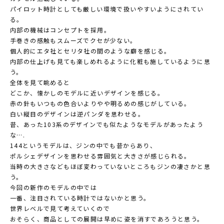
パイロット時計としても厳しい環境で扱いやすいようにされてい
る。
内部の機械はコンセプトを採用。
手巻きの感触もスムーズでクセが少ない。
個人的にエタ社とセリタ社の間のような癖を感じる。
内部の仕上げも見ても楽しめれるように化粧も施しているように思
う。
全体を見て眺めると
どこか、懐かしのモデルに近いデザインを感じる。
赤の針もいつもの色合いよりやや明るめの感じがしている。
白い縦目のデザインは逆パンダを思わせる。
昔、あった103系のデザインでも似たようなモデルがあったよう
な….
144というモデルは、ジンの中でも昔からあり、
ポルシェデザインを思わせる雰囲気と大きさが感じられる。
当時の大きさなどもほぼ変わっていないところもジンの凄さかと思
う。
今回の新作のモデルの中では
一番、注目されている時計ではないかと思う。
世界レベルで見て考えていくので
おそらく、商品としての展開は早めに姿を消すであろうと思う。