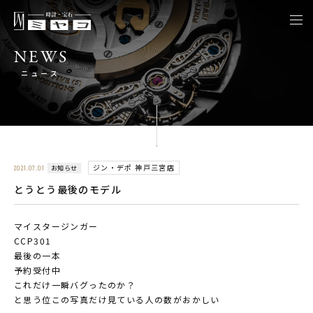
togg
navi
NEWS
ニュース
ジン・デポ 神戸三宮店
お知らせ
2021.07.01
とうとう最後のモデル
マイスタージンガー
CCP301
最後の一本
予約受付中
これだけ一瞬バグったのか？
と思う位この写真だけ見ている人の数がおかしい