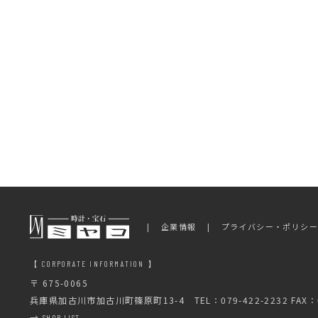
企業情報
プライバシー・ポリシ
【 CORPORATE INFORMATION 】
〒 675-0065
兵庫県加古川市加古川町篠原町13-4
TEL：079-422-2232 FAX：0
→
SHOP LIST