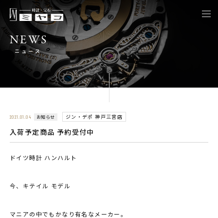
togg
navi
NEWS
ニュース
ジン・デポ 神戸三宮店
お知らせ
2021.01.04
入荷予定商品 予約受付中
ドイツ時計 ハンハルト
今、キテイル モデル
マニアの中でもかなり有名なメーカー。