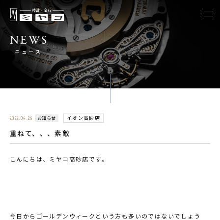
togg
navi
NEWS
ニュース
イオン高砂店
お知らせ
2022.04.29
重ねて、、、素敵
こんにちは、ミヤコ高砂店です。
今日からゴールデンウィークという方も多いのではないでしょう