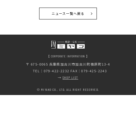
ニュース一覧へ戻る
【 CORPORATE INFORMATION 】
〒 675-0065
兵庫県加古川市加古川町篠原町13-4
TEL：079-422-2232 FAX：079-425-2243
→
SHOP LIST
© MIYAKO CO., LTD. ALL RIGHT RESERVED.