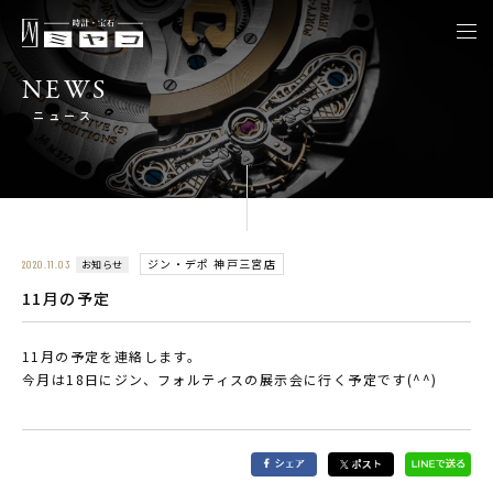
togg
navi
NEWS
ニュース
ジン・デポ 神戸三宮店
お知らせ
2020.11.03
11月の予定
11月の予定を連絡します。
今月は18日にジン、フォルティスの展示会に行く予定です(^^)