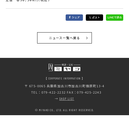
定価　各38,500円(税込)
ニュース一覧へ戻る
【 CORPORATE INFORMATION 】
〒 675-0065
兵庫県加古川市加古川町篠原町13-4
TEL：079-422-2232 FAX：079-425-2243
→
SHOP LIST
© MIYAKO CO., LTD. ALL RIGHT RESERVED.