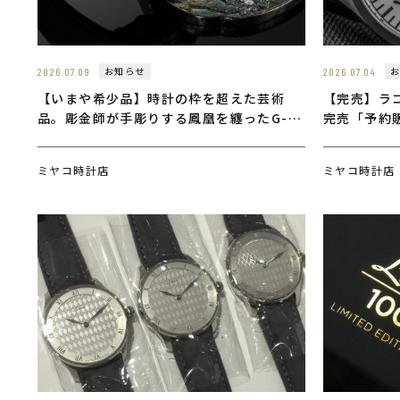
お知らせ
2026.07.09
2026.07.04
【いまや希少品】時計の枠を超えた芸術
【完売】ラコ
品。彫金師が手彫りする鳳凰を纏ったG-
完売「予約
SHOCK「MRG-B2000KT」の造形美
ミヤコ時計店
ミヤコ時計店