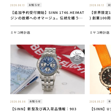
お知らせ
お
2026.06.13
2026.06.13
【追加予約受付開始】SINN 1746.HEIMAT
【世界限定1
ジンの故郷へのオマージュ。伝統を纏う美
) 創業100
しきレリーフダイヤル
100」いよ
ミヤコ時計店
ミヤコ時計店
お知らせ
2026.06.06
2026.05.27
【SINN】新型及び再入荷品情報：903
【SINN】