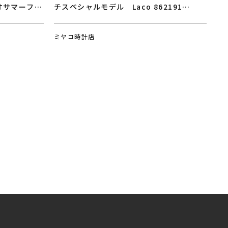
オサマーフェ
チスペシャルモデル Laco 862191
NEW
PILOT Special Model Koln(ケルン）
ミヤコ時計店