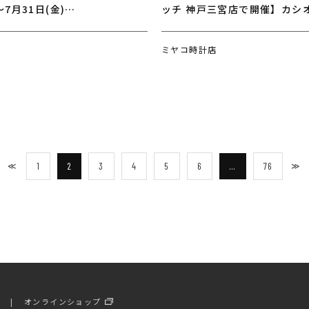
～7月31日(金)
ッチ 神戸三宮店で開催】カシ
DS/U1/UX.GSG9 各種シリーズ
アのご案内 OCEANUS 2026 
COLLECTIONのお知らせ
ミヤコ時計店
1
2
3
4
5
6
…
76
≪
≫
ー
オンラインショップ