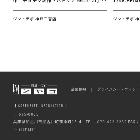
中！チュチマ新作「パトリア 6612-21」究
1746.H
極のシンプルを極めた2針モデル
る！〜特別
のご案内〜
ジン・デポ 神戸三宮店
ジン・デポ 
企業情報
プライバシー・ポリシ
【 CORPORATE INFORMATION 】
〒 675-0065
兵庫県加古川市加古川町篠原町13-4
TEL：079-422-2232 FAX：0
→
SHOP LIST