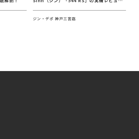
徹底解剖！
Sinn（ジン）「544 RS」の実機レビュ
ー！【動画あり】
ジン・デポ 神戸三宮店