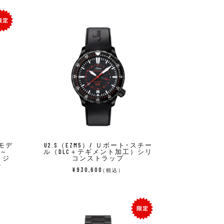
象モデ
U2.S（EZM5）/ Ｕボート･スチー
）～
ル（DLC＋テギメント加工）シリ
リジ
コンストラップ
ト
¥930,600
（税込）