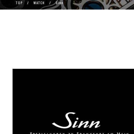
TOP
/
WATCH
/
Sinn