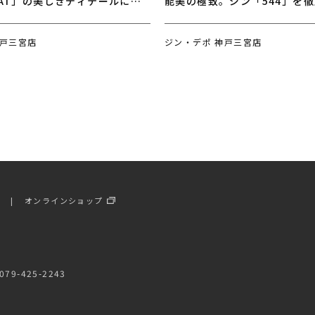
EIMAT」の美しきディテールに迫
能美の極致。ジン「544」を
なオーダーベルト特典とご予約
神戸三宮店
ジン・デポ 神戸三宮店
ー
オンラインショップ
79-425-2243