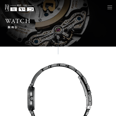
togg
navi
WATCH
腕時計