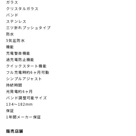
ガラス
クリスタルガラス
バンド
ステンレス
三ツ折れプッシュタイプ
防水
5気圧防水
機能
充電警告機能
過充電防止機能
クイックスタート機能
フル充電時約6ヶ月可動
シンプルアジャスト
持続時間
光発電約6ヶ月
バンド調整可能サイズ
134～182mm
保証
1年間メーカー保証
販売店舗