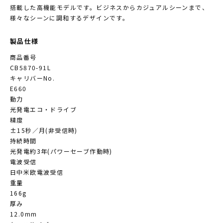
搭載した高機能モデルです。ビジネスからカジュアルシーンまで、
様々なシーンに調和するデザインです。
製品仕様
商品番号
CB5870-91L
キャリバーNo.
E660
動力
光発電エコ・ドライブ
精度
±15秒／月(非受信時)
持続時間
光発電約3年(パワーセーブ作動時)
電波受信
日中米欧電波受信
重量
166g
厚み
12.0mm