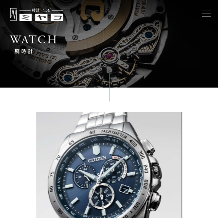
togg
navi
WATCH
腕時計