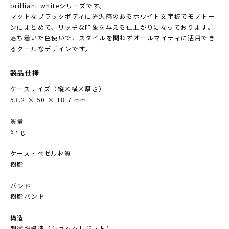
brilliant whiteシリーズです。
マットなブラックボディに光沢感のあるホワイト文字板でモノトー
ンにまとめて、リッチな印象を与える仕上がりになっております。
落ち着いた色使いで、スタイルを問わずオールマイティに活用でき
るクールなデザインです。
製品仕様
ケースサイズ（縦×横×厚さ）
53.2 × 50 × 18.7 mm
質量
67 g
ケース・ベゼル材質
樹脂
バンド
樹脂バンド
構造
耐衝撃構造（ショックレジスト）