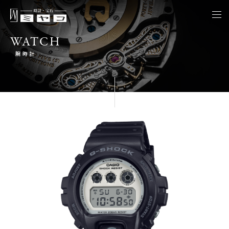
togg
navi
WATCH
腕時計