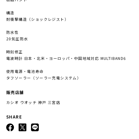
構造
耐衝撃構造（ショックレジスト）
防水性
20気圧防水
時刻修正
電波時計 日本・北米・ヨーロッパ・中国地域対応 MULTIBAND6
使用電源・電池寿命
タフソーラー（ソーラー充電システム）
販売店舗
カシオ ウオッチ 神戸 三宮店
SHARE