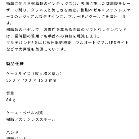
衝撃に耐える樹脂製のインデックスは、表面に施した蒸着膜をレー
ザーで削り、タフネスと美しさを両立。樹脂ベゼル×ステンレスケ
ースのカジュアルなデザインに、ブルーIPがクールさを演出しま
す。
樹脂製のベゼルで、装着性を高める肉厚のソフトウレタンバンド
は、長時間の着用でも手首への負担を軽減します。
マルチバンド6をはじめ針退避機能、フルオートダブルLEDライト
などの実用性も兼備しています。
製品仕様
ケースサイズ（縦×横×厚さ）
55.9 × 49.3 × 15.3 mm
質量
84 g
ケース・ベゼル材質
樹脂／ステンレススチール
バンド
樹脂バンド