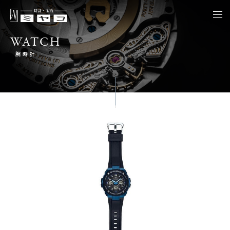
togg
navi
WATCH
腕時計