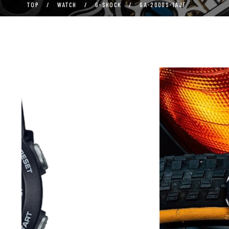
TOP
/
WATCH
/
G-SHOCK
/
GA-2000S-1AJF