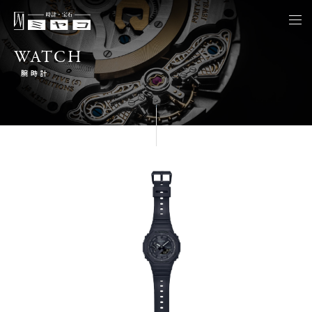
togg
navi
WATCH
腕時計