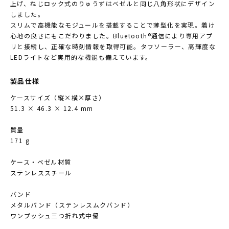
上げ、ねじロック式のりゅうずはベゼルと同じ八角形状にデザイン
しました。
スリムで高機能なモジュールを搭載することで薄型化を実現。着け
心地の良さにもこだわりました。Bluetooth®通信により専用アプ
リと接続し、正確な時刻情報を取得可能。タフソーラー、高輝度な
LEDライトなど実用的な機能も備えています。
製品仕様
ケースサイズ（縦×横×厚さ）
51.3 × 46.3 × 12.4 mm
質量
171 g
ケース・ベゼル材質
ステンレススチール
バンド
メタルバンド（ステンレスムクバンド）
ワンプッシュ三つ折れ式中留