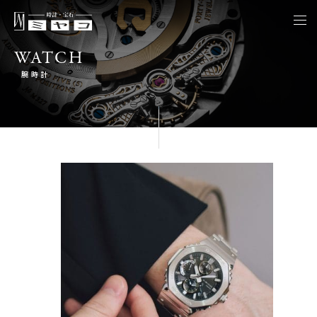
togg
navi
WATCH
腕時計