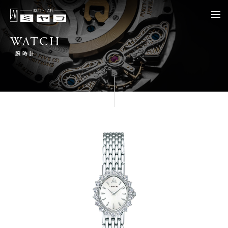
togg
navi
WATCH
腕時計