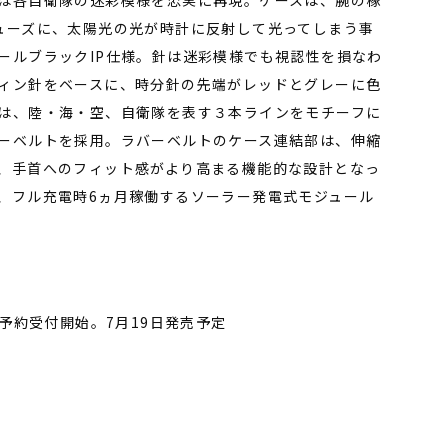
は各自衛隊の迷彩模様を忠実に再現。ケースは、腕の稼
ューズに、太陽光の光が時計に反射して光ってしまう事
ールブラックIP仕様。針は迷彩模様でも視認性を損なわ
ィン針をベースに、時分針の先端がレッドとグレーに色
は、陸・海・空、自衛隊を表す３本ラインをモチーフに
ーベルトを採用。ラバーベルトのケース連結部は、伸縮
、手首へのフィット感がより高まる機能的な設計となっ
、フル充電時6ヵ月稼働するソーラー発電式モジュール
。予約受付開始。7月19日発売予定