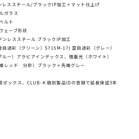
ステンレススチール/ブラックIP加工＋マット仕上げ
ルガラス
ベルト
ウェーブ形状
ステンレススチール ブラックIP加工
) 陸自迷彩（グリーン）S715M-17) 空自迷彩（グレー）
迷彩（ブルー）アラビアインデックス、強畜光（ホワイト）
端レッド 分針）ブラック＋先端グレー
用ボックス、CLUB-K 個別製品IDの登録で延長保証3年