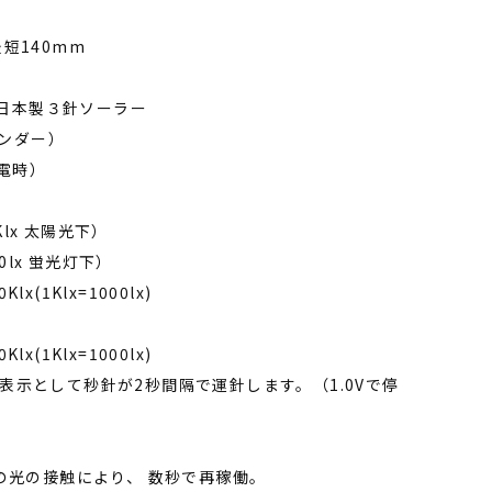
最短140mm
A 日本製３針ソーラー
ンダー）
電時）
Klx 太陽光下）
0lx 蛍光灯下）
x(1Klx=1000lx)
x(1Klx=1000lx)
告表示として秒針が2秒間隔で運針します。（1.0Vで停
以上の光の接触により、 数秒で再稼働。