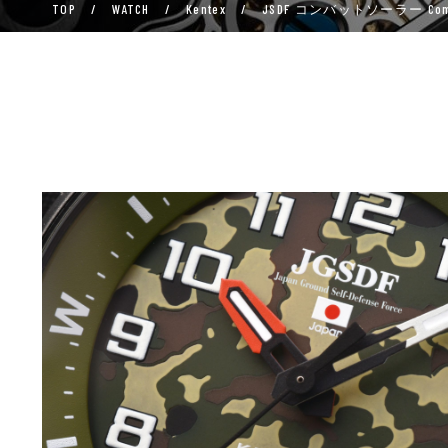
TOP
/
WATCH
/
Kentex
/
JSDF コンバットソーラー Comb