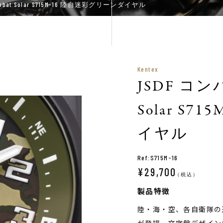
at Solar S715M-16 陸自迷彩グリーンダイヤル
Kentex
JSDF コン
Solar S
イヤル
Ref:S715M-16
¥29,700
（税込）
製品特徴
陸・海・空、各自衛隊の