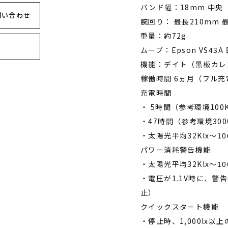
バンド幅：18mm 中央
問い合わせ
腕回り： 最長210mm 
重量：約72g
ムーブ：Epson VS43
機能：デイト（黒板カレ
稼働時間 6ヵ月（フル充
充電時間
・ 5時間（参考環境100
・47時間（参考環境300
・太陽光平均32Klx～100Kl
パワー消耗警告機能
・太陽光平均32Klx～100Kl
・電圧が1.1V時に、警
止）
クイックスタート機能
・停止時、1,000lx