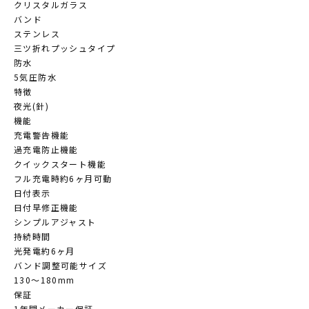
クリスタルガラス
バンド
ステンレス
三ツ折れプッシュタイプ
防水
5気圧防水
特徴
夜光(針)
機能
充電警告機能
過充電防止機能
クイックスタート機能
フル充電時約6ヶ月可動
日付表示
日付早修正機能
シンプルアジャスト
持続時間
光発電約6ヶ月
バンド調整可能サイズ
130～180mm
保証
1年間メーカー保証