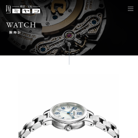
togg
navi
WATCH
腕時計