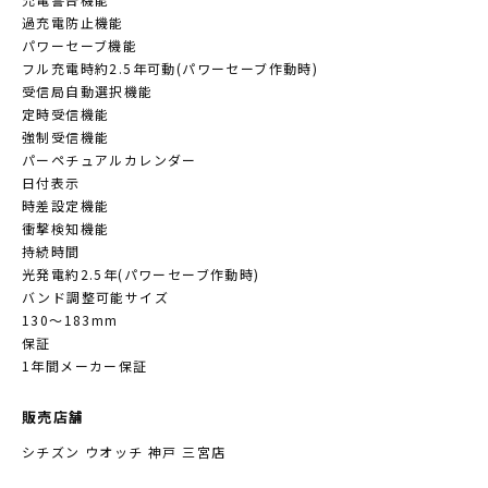
過充電防止機能
パワーセーブ機能
フル充電時約2.5年可動(パワーセーブ作動時)
受信局自動選択機能
定時受信機能
強制受信機能
パーペチュアルカレンダー
日付表示
時差設定機能
衝撃検知機能
持続時間
光発電約2.5年(パワーセーブ作動時)
バンド調整可能サイズ
130～183mm
保証
1年間メーカー保証
販売店舗
シチズン ウオッチ 神戸 三宮店