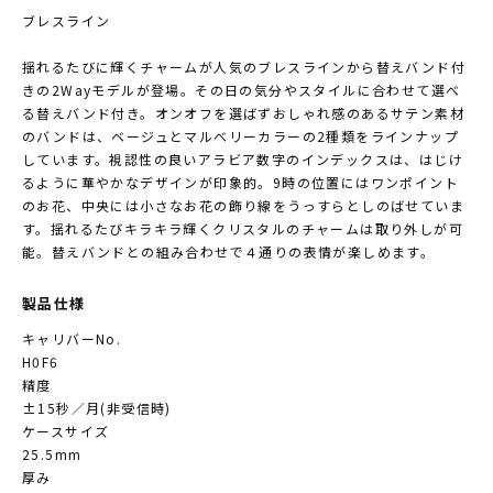
ブレスライン
揺れるたびに輝くチャームが人気のブレスラインから替えバンド付
きの2Wayモデルが登場。その日の気分やスタイルに合わせて選べ
る替えバンド付き。オンオフを選ばずおしゃれ感のあるサテン素材
のバンドは、ベージュとマルベリーカラーの2種類をラインナップ
しています。視認性の良いアラビア数字のインデックスは、はじけ
るように華やかなデザインが印象的。9時の位置にはワンポイント
のお花、中央には小さなお花の飾り線をうっすらとしのばせていま
す。揺れるたびキラキラ輝くクリスタルのチャームは取り外しが可
能。替えバンドとの組み合わせで４通りの表情が楽しめます。
製品仕様
キャリバーNo.
H0F6
精度
±15秒／月(非受信時)
ケースサイズ
25.5mm
厚み