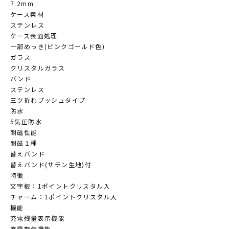
7.2mm
ケース素材
ステンレス
ケース表面処理
一部めっき(ピンクゴールド色)
ガラス
クリスタルガラス
バンド
ステンレス
三ツ折れプッシュタイプ
防水
5気圧防水
耐磁性能
耐磁１種
替えバンド
替えバンド(サテン生地)付
特徴
文字板：1ポイントクリスタル入
チャーム：1ポイントクリスタル入
機能
充電残量表示機能
充電警告機能