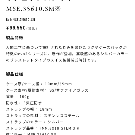
MSE.35610.SM※
Ref:MSE.35610.SM
¥99,550
（税込）
製品特徴
人間工学に基づいて設計された丸みを帯びたラグやケースバックが
特徴のevo2シリーズに、新作が登場。高級感のあるシルバーカラー
のブレスレットタイプのスイス製機械式時計です。
製品仕様
ケース厚/ケース径： 10mm/35mm
ケース素材/風防素材： SS/サファイアガラス
重量： 100g
防水性： 3気圧防水
ストラップの幅： 18mm
ストラップの素材： ステンレススチール
ストラップのカラー： シルバー
ストラップ品番： FMM.8918.STEM.3.K
商品番号： MSE.35610.SM