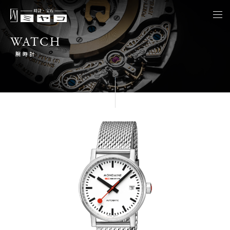
togg
navi
WATCH
腕時計