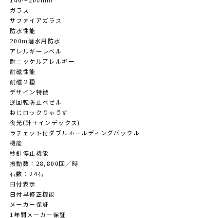
ガラス
サファイアガラス
防水性能
200m潜水用防水
アレルギーレベル
耐ニッケルアレルギー
耐磁性能
耐磁２種
デザイン特徴
逆回転防止ベゼル
ねじロックりゅうず
夜光(針＋インデックス)
ラチェット付ダブルホールディングバックル
機能
秒針停止機能
振動数：28,800回／時
石数：24石
日付表示
日付早修正機能
メーカー保証
1年間メーカー保証