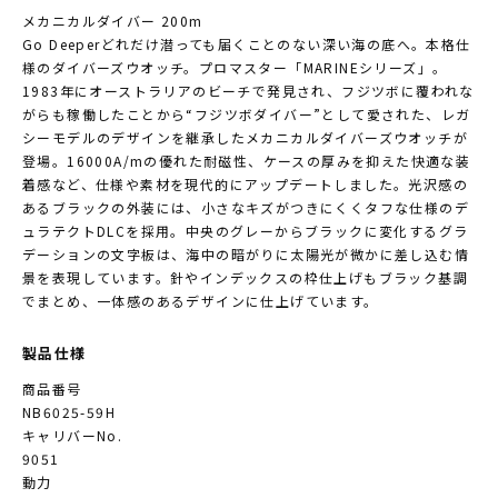
メカニカルダイバー 200m
Go Deeperどれだけ潜っても届くことのない深い海の底へ。本格仕
様のダイバーズウオッチ。プロマスター「MARINEシリーズ」。
1983年にオーストラリアのビーチで発見され、フジツボに覆われな
がらも稼働したことから“フジツボダイバー”として愛された、レガ
シーモデルのデザインを継承したメカニカルダイバーズウオッチが
登場。16000A/mの優れた耐磁性、ケースの厚みを抑えた快適な装
着感など、仕様や素材を現代的にアップデートしました。光沢感の
あるブラックの外装には、小さなキズがつきにくくタフな仕様のデ
ュラテクトDLCを採用。中央のグレーからブラックに変化するグラ
デーションの文字板は、海中の暗がりに太陽光が微かに差し込む情
景を表現しています。針やインデックスの枠仕上げもブラック基調
でまとめ、一体感のあるデザインに仕上げています。
製品仕様
商品番号
NB6025-59H
キャリバーNo.
9051
動力