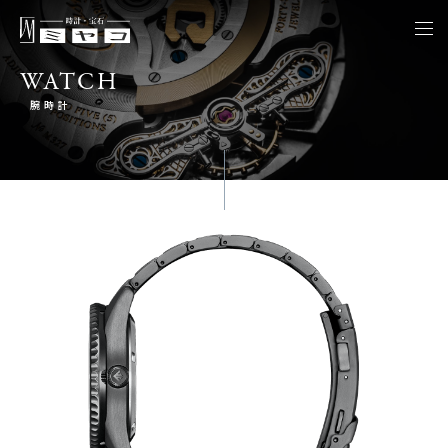
togg
navi
WATCH
腕時計