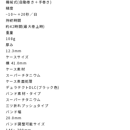
機械式(自動巻き＋手巻き)
精度
−10～＋20秒／日
持続時間
約42時間(最大巻上時)
重量
108g
厚み
12.3mm
ケースサイズ
横 41.0mm
ケース素材
スーパーチタニウム
ケース表面処理
デュラテクトDLC(ブラック色)
バンド素材・タイプ
スーパーチタニウム
三ツ折れプッシュタイプ
バンド幅
20.0mm
バンド調整可能サイズ
146～200mm