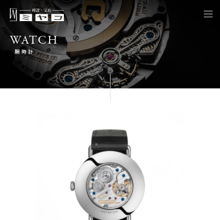
togg
navi
WATCH
腕時計