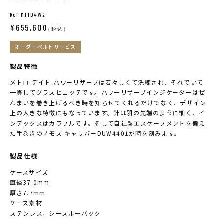
Ref:MT1D4W2
¥655,600
（税込）
オーダーベルトサービス
製品特徴
メトロ デイト パワーリザーブは若々しくて洗練され、それでいて
一貫してグラスヒュッテです。パワーリザーブインジケーターはぜ
んまいを巻き上げるべき時を知らせてくれるだけでなく、デザイン
上の大きな特徴にもなっています。針は羽の先端のように細く、イ
ンデックスはカラフルです。そして自社製エスケープメントを備え
た手巻きのノモス キャリバーDUW4401が時を刻みます。
製品仕様
ケースサイズ
直径37.0mm
厚さ7.7mm
ケース素材
ステンレス、シースルーバック