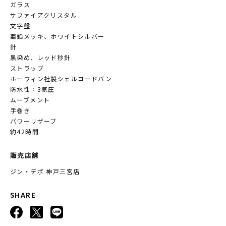
ガラス
サファイアクリスタル
文字盤
亜鉛メッキ、ホワイトシルバー
針
黒染め、レッド秒針
ストラップ
ホーウィン社製シェルコードバン
防水性：3気圧
ムーブメント
手巻き
パワーリザーブ
約42時間
販売店舗
ジン・デポ 神戸三宮店
SHARE