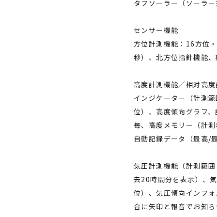
タフソーラー（ソーラー
センサー機能
方位計測機能：16方位・
秒）、北方位指針機能、
高度計測機能／相対高度計
インジケーター（計測範囲1
位）、高度傾向グラフ、
毎、高度メモリー（計測
自動記録データ（最高/
気圧計測機能（計測範囲：2
去20時間分を表示）、気
位）、気圧傾向インフォ
合に矢印と報音でお知ら