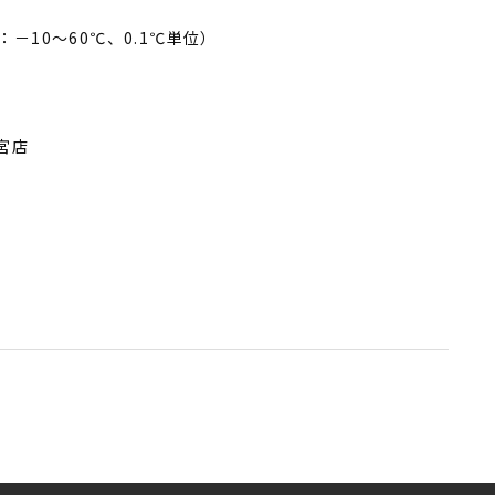
－10～60℃、0.1℃単位）
宮店