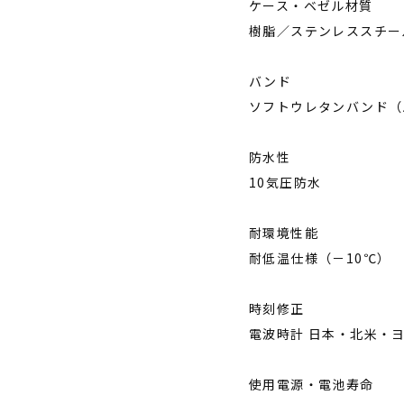
ケース・ベゼル材質
樹脂／ステンレススチー
バンド
ソフトウレタンバンド（
防水性
10気圧防水
耐環境性能
耐低温仕様（－10℃）
時刻修正
電波時計 日本・北米・ヨー
使用電源・電池寿命