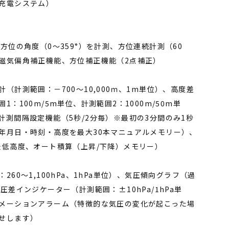
充電システム）
方位の角度（0～359°）を計測、方位連続計測（60
磁気偏角補正機能、方位補正機能（2点補正）
（計測範囲：－700～10,000ｍ、1m単位）、高度差
：100m/5m単位、計測範囲2：1000m/50m単
計測間隔設定機能（5秒/2分毎）※最初の3分間のみ1秒
年月日・時刻・高度を最大30本マニュアルメモリー）、
最低高度、オート積算（上昇/下降）メモリー）
60～1,100hPa、1hPa単位）、気圧傾向グラフ（過
圧差インジケーター（計測範囲：±10hPa/1hPa単
メーションアラーム（特徴的な気圧の変化が起こった場
せします）