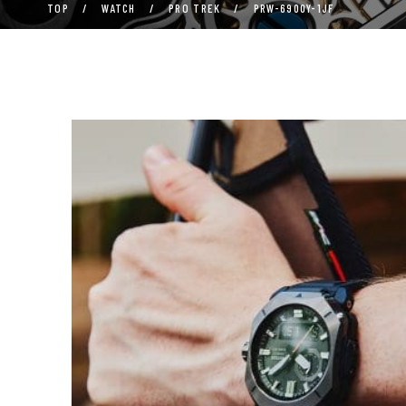
TOP
/
WATCH
/
PRO TREK
/
PRW-6900Y-1JF