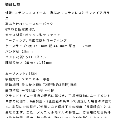
製品仕様
外装: ステンレススチール 裏ぶた：ステンレスとサファイアガラ
ス
裏ぶた仕様: シースルーバック
6本ねじ固定裏ぶた
ガラス材質: ボックス型サファイア
コーティング: 内面無反射コーティング
ケースサイズ: 横 37.3mm 縦 44.3mm 厚さ 11.7mm
バンド幅: 19mm
バンド材質: クロコダイル
腕周り長さ（最長）: 195mm
ムーブメント: 9S64
駆動方式: メカニカル 手巻
駆動期間: 最大巻上時約72時間(約3日間)持続
静的精度: 平均日差+5秒～-3秒
グランドセイコー独自の規格に基づき、工場出荷前にムーブメント
単体の状態で、6姿勢差・3温度差の条件下で測定した場合の精度で
す。実際にお客様がご使用になる環境下での精度（携帯精度）とは
異なります。また、メカニカルモデルの特性上、ご使用になる条件
（携帯時間、温度、腕の動き、強いショックや振動）によっては、