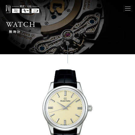
togg
navi
WATCH
腕時計