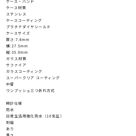
ケース・バンド
ケース材質
ステンレス
ケースコーティング
プラチナダイヤシールド
ケースサイズ
厚さ:7.6mm
横:27.5mm
縦:35.0mm
ガラス材質
サファイア
ガラスコーティング
スーパークリア コーティング
中留
ワンプッシュ三つ折れ方式
時計仕様
防水
日常生活用強化防水（10気圧）
耐磁
あり
重さ