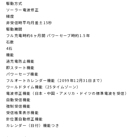
駆動方式
ソーラー電波修正
精度
非受信時平均月差±15秒
駆動期間
フル充電時約6ヶ月間 パワーセーブ時約1.5年
石数
4石
機能
過充電防止機能
即スタート機能
パワーセーブ機能
フルオートカレンダー機能（2099年12月31日まで）
ワールドタイム機能（25タイムゾーン）
電波修正機能（日本・中国・アメリカ・ドイツの標準電波を受信）
自動受信機能
強制受信機能
受信結果表示機能
針位置自動修正機能
カレンダー（日付）機能つき