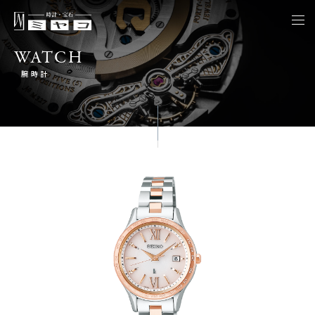
togg
navi
WATCH
腕時計