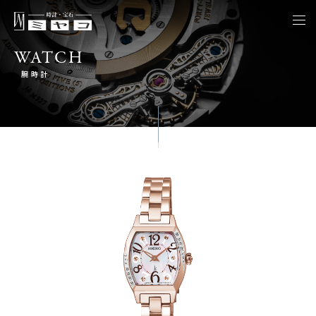
togg
navi
WATCH
腕時計