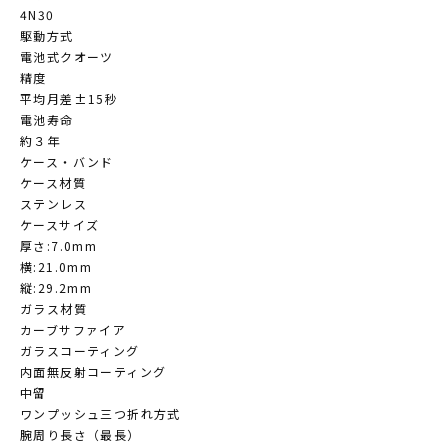
4N30
駆動方式
電池式クオーツ
精度
平均月差±15秒
電池寿命
約３年
ケース・バンド
ケース材質
ステンレス
ケースサイズ
厚さ:7.0mm
横:21.0mm
縦:29.2mm
ガラス材質
カーブサファイア
ガラスコーティング
内面無反射コーティング
中留
ワンプッシュ三つ折れ方式
腕周り長さ（最長）