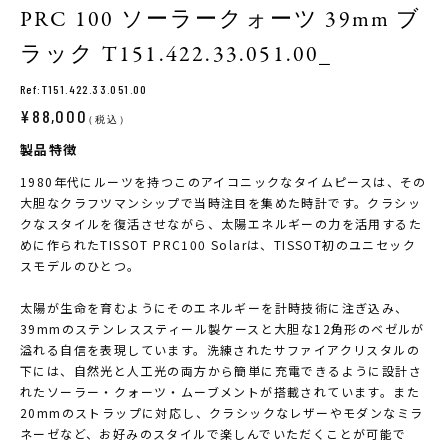
PRC 100 ソーラークォーツ 39mm ブ
ラック T151.422.33.051.00_
Ref:T151.422.33.051.00
¥88,000
（税込）
製品特徴
1980年代にルーツを持つこのアイコニックなタイムピースは、その
大胆なクラフツマンシップで当時注目を集めた時計です。クラシッ
クなスタイルを復活させながら、太陽エネルギーの力を活用するた
めに作られたTISSOT PRC100 Solarは、TISSOT初のユニセック
スモデルのひとつ。
太陽が生命を育むようにそのエネルギーを計時技術に注ぎ込み、
39mmのステンレススティール製ケースと大胆な12角形のベゼルが
溢れる自信を表現しています。洗練されたサファイアクリスタルの
下には、自然光と人工光の両方から簡単に充電できるように設計さ
れたソーラー・クォーツ・ムーブメントが搭載されています。また
20mmのストラップに対応し、クラシックなレザーやモダンなミラ
ネーゼなど、お好みのスタイルで楽しんでいただくことが可能で