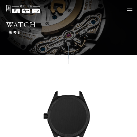
togg
navi
WATCH
腕時計