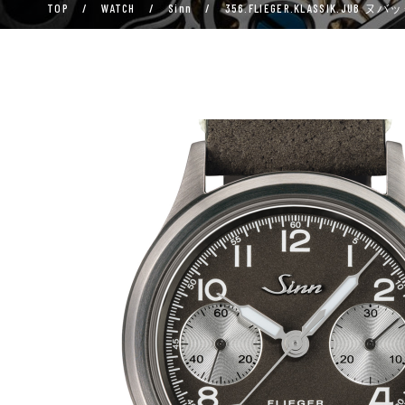
TOP
/
WATCH
/
Sinn
/
356.FLIEGER.KLASSIK.