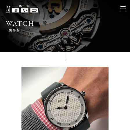
togg
navi
WATCH
腕時計