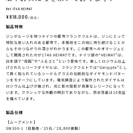
Ref:1746.HEIMAT
¥616,000
（税込）
製品特徴
ジンがルーツを持つドイツの都市フランクフルトは、ジンにとって
特別な思い入れのある都市で、本拠地をこの地に持ち続けることか
らもそのつながりの深さがわかります。この都市へのオマージュと
して開発されたのが1746.HEIMATです。ドイツ語の“HEIMAT”は、
日本語で“母国”や“ふるさと”という意味です。美しくロジウム仕上
げされたレリーフダイヤルは、フランクフルトでは“Gerippte”とし
て良く知られているシードルグラスの伝統的なダイヤモンドパター
ンをモチーフにしています。電気鋳造により製作されたダイヤルは
ロジウム仕上げが施され、光と影の陰影が見事なレリーフになって
います。クラシックな外観の時計でありながら、防水性能は10気圧
を備えています。
製品仕様
【ムーブメント】
SW300-1（自動巻／25石／28,800振動）