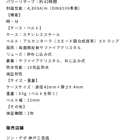
パワーリザーブ：約42時間
耐磁性能：4,800A/m（DIN8309準拠）
【機能】
時・分
【ケース・ベルト】
ケース：ステンレススチール
ベルト：アルカンターラ（スエード調合成皮革）ストラップ
風防：両面無反射サファイアクリスタル
リューズ：非ねじ込み式
裏蓋：サファイアクリスタル、ねじ込み式
防水性能：10気圧防水
減圧耐性
【サイズ・重量】
ケースサイズ：直径42mm×厚さ9.4mm
重量：65g（ベルトを除く）
ベルト幅：22mm
【その他】
保証期間：2年
販売店舗
ジン・デポ 神戸三宮店