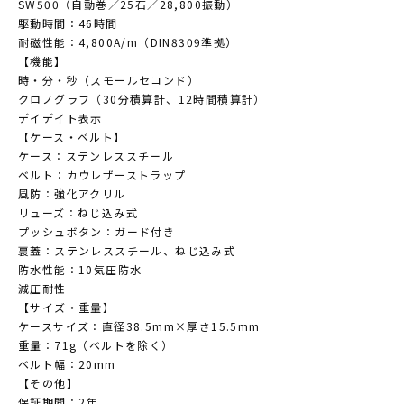
SW500（自動巻／25石／28,800振動）
駆動時間：46時間
耐磁性能：4,800A/m（DIN8309準拠）
【機能】
時・分・秒（スモールセコンド）
クロノグラフ（30分積算計、12時間積算計）
デイデイト表示
【ケース・ベルト】
ケース：ステンレススチール
ベルト：カウレザーストラップ
風防：強化アクリル
リューズ：ねじ込み式
プッシュボタン：ガード付き
裏蓋：ステンレススチール、ねじ込み式
防水性能：10気圧防水
減圧耐性
【サイズ・重量】
ケースサイズ：直径38.5mm×厚さ15.5mm
重量：71g（ベルトを除く）
ベルト幅：20mm
【その他】
保証期間：2年