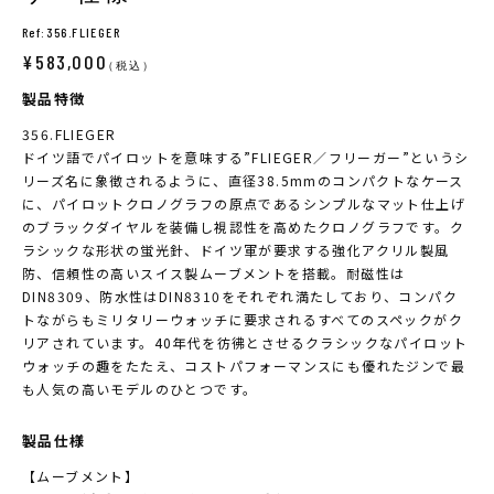
Ref:356.FLIEGER
¥583,000
（税込）
製品特徴
356.FLIEGER
ドイツ語でパイロットを意味する”FLIEGER／フリーガー”というシ
リーズ名に象徴されるように、直径38.5mmのコンパクトなケース
に、パイロットクロノグラフの原点であるシンプルなマット仕上げ
のブラックダイヤルを装備し視認性を高めたクロノグラフです。ク
ラシックな形状の蛍光針、ドイツ軍が要求する強化アクリル製風
防、信頼性の高いスイス製ムーブメントを搭載。耐磁性は
DIN8309、防水性はDIN8310をそれぞれ満たしており、コンパク
トながらもミリタリーウォッチに要求されるすべてのスペックがク
リアされています。40年代を彷彿とさせるクラシックなパイロット
ウォッチの趣をたたえ、コストパフォーマンスにも優れたジンで最
も人気の高いモデルのひとつです。
製品仕様
【ムーブメント】