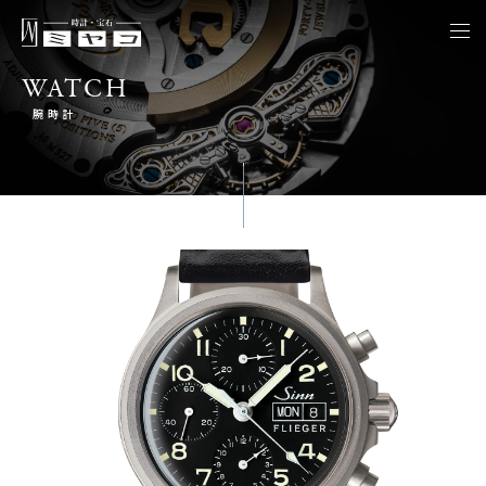
togg
navi
WATCH
腕時計